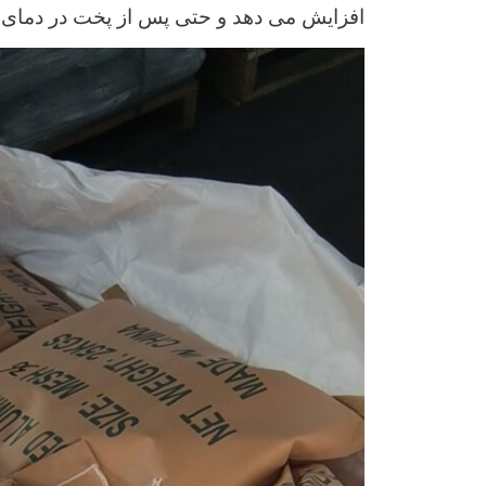
افزایش می دهد و حتی پس از پخت در دمای 800-900 درجه سانتیگراد به مدت 120 دقیقه، آب دوستی را می توان 3.5 برابر افزایش داد